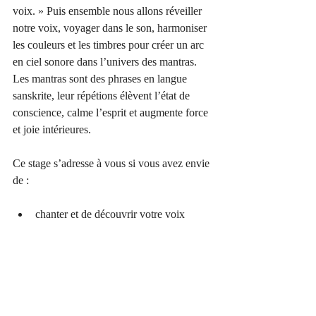
voix. » Puis ensemble nous allons réveiller 
notre voix, voyager dans le son, harmoniser 
les couleurs et les timbres pour créer un arc 
en ciel sonore dans l’univers des mantras. 
Les mantras sont des phrases en langue 
sanskrite, leur répétions élèvent l’état de 
conscience, calme l’esprit et augmente force 
et joie intérieures.
Ce stage s’adresse à vous si vous avez envie 
de :
chanter et de découvrir votre voix
exprimer votre créativité avec la voix
relier le corps et la voix
faire connaissance avec les mantras
partager une journée riche de joie, de 
bienveillance et d’humanité.